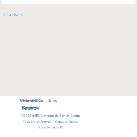
< Go back
Notre ASBL
Visites & Locations
Home
Jogging
Agenda
Festivités
Contacts
©2023 ASBL Les Amis du Fort de Lantin
Tous droits réservés
Mentions légales
Site créé par EOO